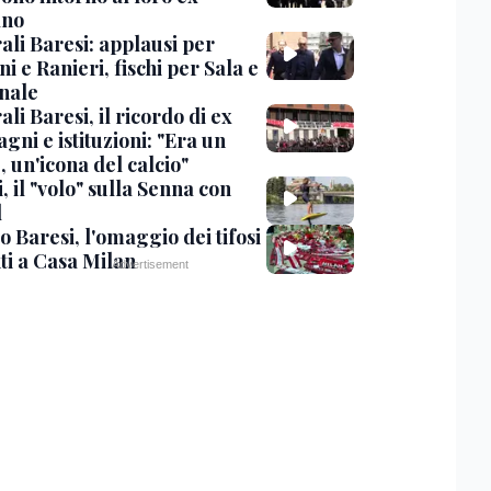
ano
ali Baresi: applausi per
i e Ranieri, fischi per Sala e
nale
li Baresi, il ricordo di ex
ni e istituzioni: "Era un
 un'icona del calcio"
, il "volo" sulla Senna con
l
 Baresi, l'omaggio dei tifosi
ti a Casa Milan