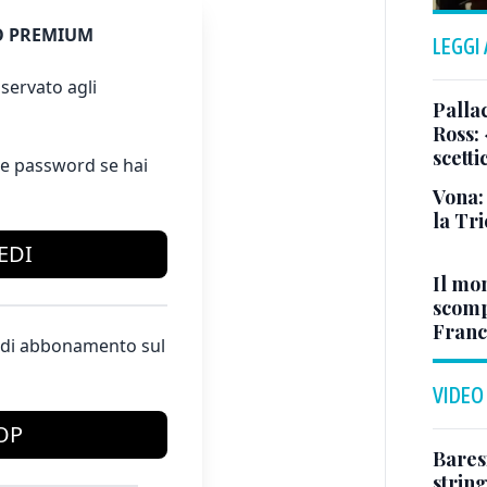
 PREMIUM
LEGGI
servato agli
Pallac
Ross:
scetti
e password se hai
Vona:
la Tri
EDI
Il mo
scomp
Franc
te di abbonamento sul
VIDEO
OP
Baresi
string