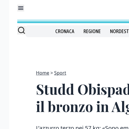
CRONACA
REGIONE
NORDEST
Home
Sport
Studd Obispado
il bronzo in Al
L’azzurro terzo nei 57 kg: «Sono em