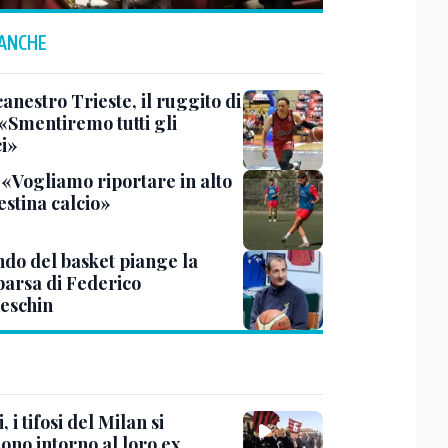
 ANCHE
anestro Trieste, il ruggito di
 «Smentiremo tutti gli
ci»
 «Vogliamo riportare in alto
estina calcio»
ndo del basket piange la
arsa di Federico
eschin
, i tifosi del Milan si
ono intorno al loro ex