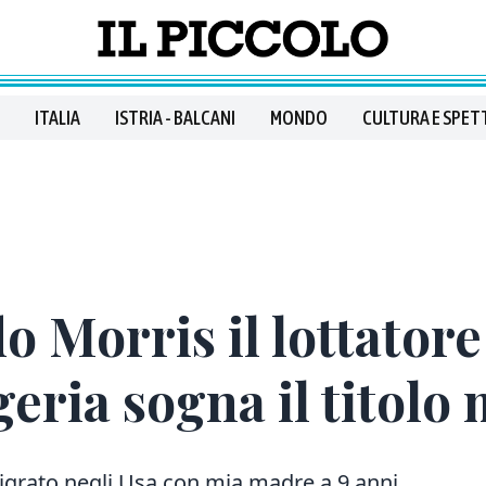
ITALIA
ISTRIA - BALCANI
MONDO
CULTURA E SPET
 Morris il lottatore
geria sogna il titolo
igrato negli Usa
con mia madre a 9 anni