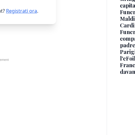
capit
t?
Registrati ora
.
Funer
Maldin
Cardi
Funera
compag
padre,
Parigi
l'eFoi
Franco
davan