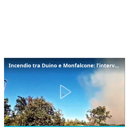
Incendio tra Duino e Monfalcone: l’intervento dei vigili del fuoco