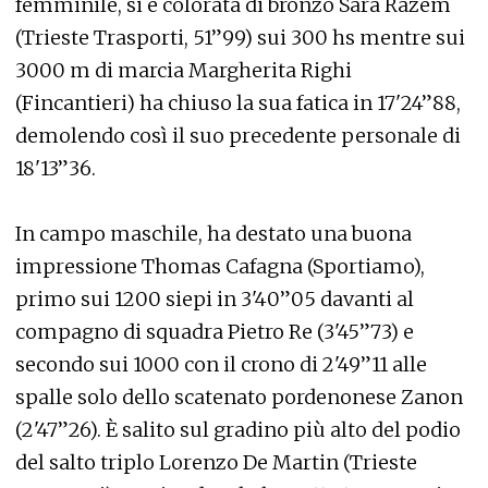
femminile, si è colorata di bronzo Sara Razem
(Trieste Trasporti, 51”99) sui 300 hs mentre sui
3000 m di marcia Margherita Righi
(Fincantieri) ha chiuso la sua fatica in 17'24”88,
demolendo così il suo precedente personale di
18'13”36.
In campo maschile, ha destato una buona
impressione Thomas Cafagna (Sportiamo),
primo sui 1200 siepi in 3'40”05 davanti al
compagno di squadra Pietro Re (3'45”73) e
secondo sui 1000 con il crono di 2'49”11 alle
spalle solo dello scatenato pordenonese Zanon
(2'47”26). È salito sul gradino più alto del podio
del salto triplo Lorenzo De Martin (Trieste