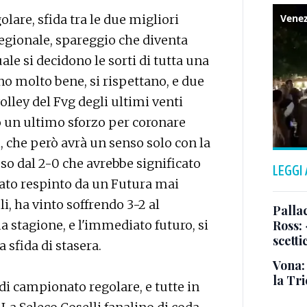
lare, sfida tra le due migliori
gionale, spareggio che diventa
le si decidono le sorti di tutta una
no molto bene, si rispettano, e due
volley del Fvg degli ultimi venti
to un ultimo sforzo per coronare
i, che però avrà un senso solo con la
o dal 2-0 che avrebbe significato
LEGGI
 stato respinto da un Futura mai
i, ha vinto soffrendo 3-2 al
Pallac
a stagione, e l'immediato futuro, si
Ross:
scetti
 sfida di stasera.
Vona:
la Tri
di campionato regolare, e tutte in