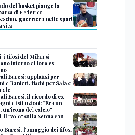
ndo del basket piange la
arsa di Federico
eschin, guerriero nello sport
a vita
, i tifosi del Milan si
ono intorno al loro ex
ano
ali Baresi: applausi per
i e Ranieri, fischi per Sala e
nale
li Baresi, il ricordo di ex
ni e istituzioni: "Era un
 un'icona del calcio"
, il "volo" sulla Senna con
l
 Baresi, l'omaggio dei tifosi