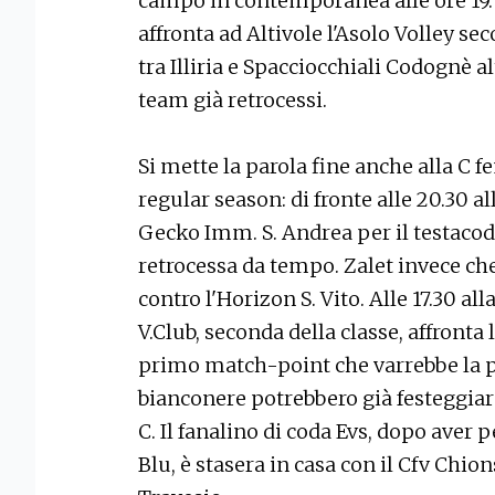
campo in contemporanea alle ore 19. 
affronta ad Altivole l'Asolo Volley se
tra Illiria e Spacciocchiali Codognè al
team già retrocessi.
Si mette la parola fine anche alla C 
regular season: di fronte alle 20.30 a
Gecko Imm. S. Andrea per il testacoda
retrocessa da tempo. Zalet invece ch
contro l'Horizon S. Vito. Alle 17.30 all
V.Club, seconda della classe, affronta 
primo match-point che varrebbe la 
bianconere potrebbero già festeggiare 
C. Il fanalino di coda Evs, dopo aver 
Blu, è stasera in casa con il Cfv Chi