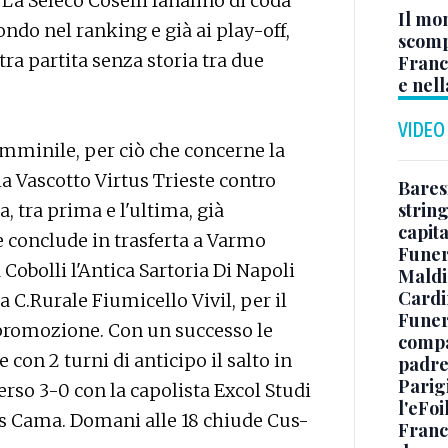
La Seleco Coselli fanalino di coda
Il mo
condo nel ranking e già ai play-off,
scomp
tra partita senza storia tra due
Franc
e nell
VIDEO
femminile, per ciò che concerne la
lla Vascotto Virtus Trieste contro
Baresi
string
, tra prima e l'ultima, già
capit
e conclude in trasferta a Varmo
Funer
a Cobolli l'Antica Sartoria Di Napoli
Maldin
Cardi
la C.Rurale Fiumicello Vivil, per il
Funera
promozione. Con un successo le
compag
con 2 turni di anticipo il salto in
padre,
Parigi
perso 3-0 con la capolista Excol Studi
l'eFoi
ons Cama. Domani alle 18 chiude Cus-
Franco