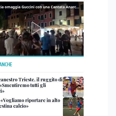
Venezia omaggia Guccini con una Cantata Anarchica in campo Santa Margherita
 ANCHE
anestro Trieste, il ruggito di
 «Smentiremo tutti gli
ci»
 «Vogliamo riportare in alto
estina calcio»