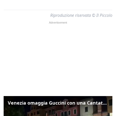
Riproduzione riservata © Il Piccolo
Venezia omaggia Guccini con una Cantata Anarchica in campo Santa Margherita