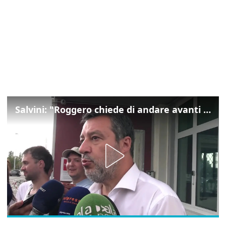
Salvini: "Roggero chiede di andare avanti su norma anti-risarcimenti"