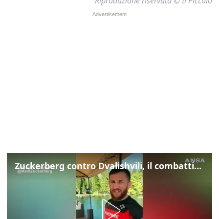
Riproduzione riservata © Il Piccolo
Zuckerberg contro Dvalishvili, il combattimento in mezzo a un lago