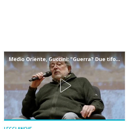
Medio Oriente, Guccini: "Guerra? Due tifoserie che si urlano contro e dimenticano vittime"