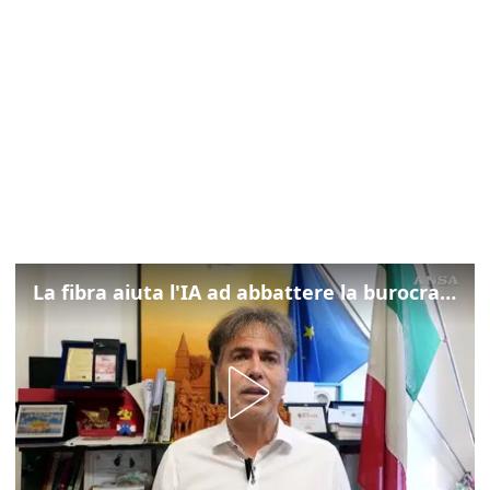
La fibra aiuta l'IA ad abbattere la burocrazia, progetto pilota in Veneto