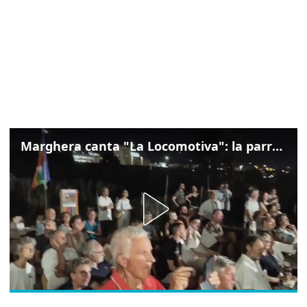
Marghera canta "La Locomotiva": la parrocchia della Cita ricorda Guccini