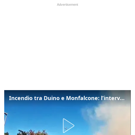
Incendio tra Duino e Monfalcone: l’intervento dei vigili del fuoco