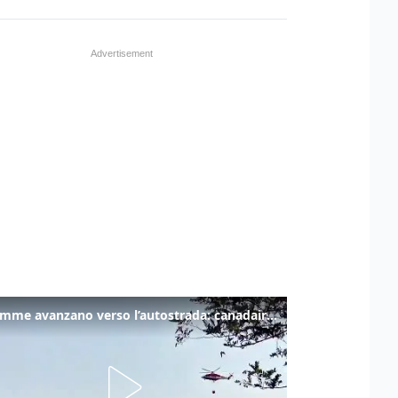
Le fiamme avanzano verso l’autostrada: canadair in azione tra Monfalcone e Duino