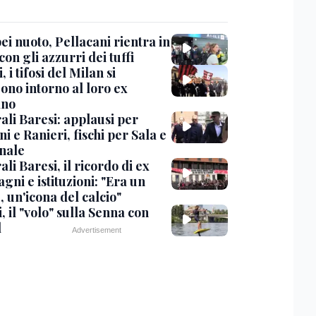
i nuoto, Pellacani rientra in
 con gli azzurri dei tuffi
, i tifosi del Milan si
ono intorno al loro ex
ano
ali Baresi: applausi per
i e Ranieri, fischi per Sala e
nale
li Baresi, il ricordo di ex
ni e istituzioni: "Era un
 un'icona del calcio"
, il "volo" sulla Senna con
l