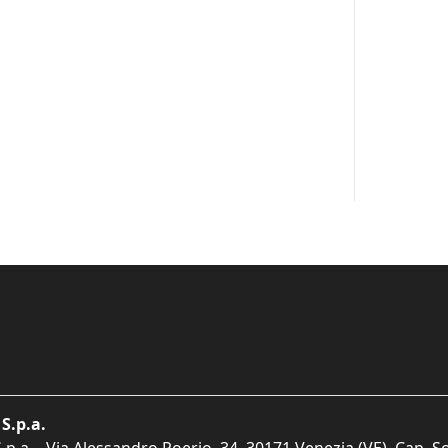
S.p.a.
p.a. - Via Alessandro Poerio, 34, 30171 Venezia (VE). Cap. So