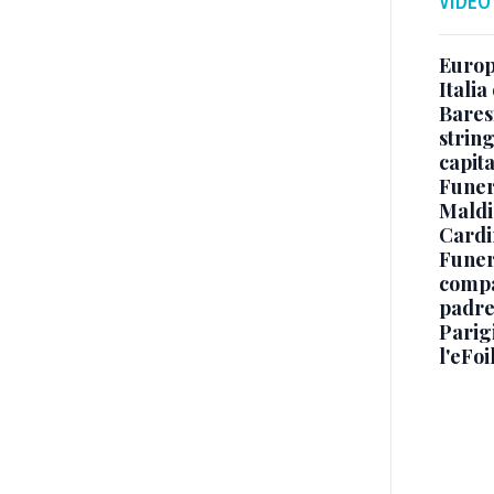
VIDEO
Europe
Italia
Baresi
string
capit
Funer
Maldin
Cardi
Funera
compag
padre,
Parigi
l'eFoi