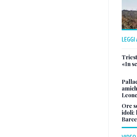
LEGGI
Triest
«In se
Pallac
amich
Leone
Ore so
idoli:
Barce