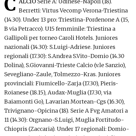
C
ALCIO
Serie A: Udinese-Napoli (18).
Berretti: Virtus Vecomp Verona-Triestina
(14.30). Under 13 pro: Triestina-Pordenone A (15,
B via Petracco). U15 femminile: Triestina a
Gallipoli per torneo Caroli Hotels. Juniores
nazionali (14.30): S.Luigi-Adriese. Juniores
regionali (17.30): S.Andrea S.Vito-Domio (14.30
Dolina), S.Giovanni-Trieste Calcio (v.le Sanzio),
Sevegliano-Zaule, Tolmezzo-Kras. Juniores
provinciali: Fiumicello-Zarja (17.30), Pieris-
Roianese (18.15), Audax-Muglia (17.30, via
Baiamonti Go), Lavarian Mortean-Cgs (16.30),
Trivignano-Opicina (18). Serie A Fvg Amatori a
11 (14.30): Orgnano-S.Luigi, Muglia Fortitudo-
Chiopris (Zaccaria). Under 17 regionali: Domio-