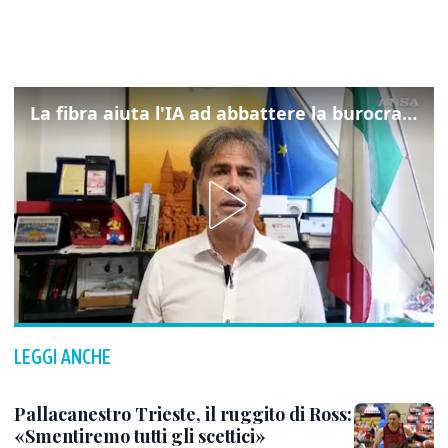
La fibra aiuta l'IA ad abbattere la burocrazia, progetto pilota in Veneto
LEGGI ANCHE
Pallacanestro Trieste, il ruggito di Ross:
«Smentiremo tutti gli scettici»