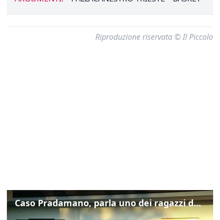
Riproduzione riservata © Il Piccolo
Caso Pradamano, parla uno dei ragazzi denunciati per la limonata: "Volevo anche aiutare i miei"