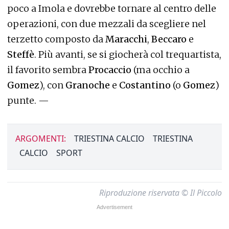
poco a Imola e dovrebbe tornare al centro delle
operazioni, con due mezzali da scegliere nel
terzetto composto da
Maracchi
,
Beccaro
e
Steffè
. Più avanti, se si giocherà col trequartista,
il favorito sembra
Procaccio
(ma occhio a
Gomez
), con
Granoche
e
Costantino
(o
Gomez
)
punte. —
ARGOMENTI:
TRIESTINA CALCIO
TRIESTINA
CALCIO
SPORT
Riproduzione riservata © Il Piccolo