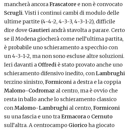
mancherà ancora
Frascatore
e non è convocato
Scrugli
. Visti i continui cambi di modulo delle
ultime partite (4-4-2, 4-3-3, 4-3-1-2), difficile
dire dove
Gautieri
andrà stavolta a parare. Certo
se il Modena giocherà come nell’ultima partita,
è probabile uno schieramento a specchio con
un 4-3-1-2, ma non sono escluse altre soluzioni.
Ieri davanti a
Offredi
è stato provato anche uno
schieramento difensivo inedito, con
Lambrughi
terzino sinistro,
Formiconi
a destra e la coppia
Malomo
-
Codromaz
al centro, ma è ovvio che
resta in ballo anche lo schieramento classico
con
Malomo
-
Lambrughi
al centro,
Formiconi
su una fascia e uno tra
Ermacora
o
Cernuto
sull’altra. A centrocampo
Giorico
ha giocato