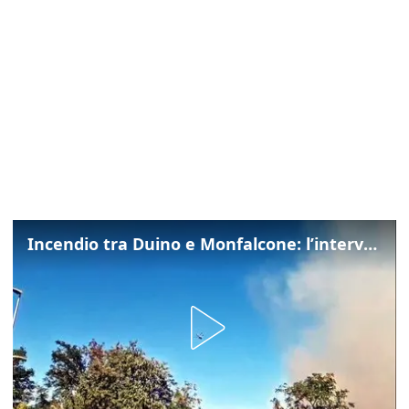
Incendio tra Duino e Monfalcone: l’intervento dei vigili del fuoco