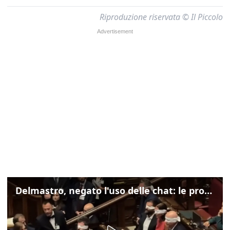
Riproduzione riservata © Il Piccolo
Delmastro, negato l'uso delle chat: le proteste di Avs e M5s