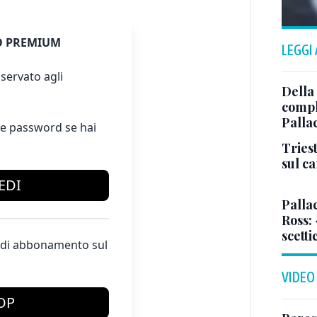
 PREMIUM
LEGGI
servato agli
Della
comple
Palla
e password se hai
Triest
sul c
EDI
Pallac
Ross:
scetti
te di abbonamento sul
VIDEO
OP