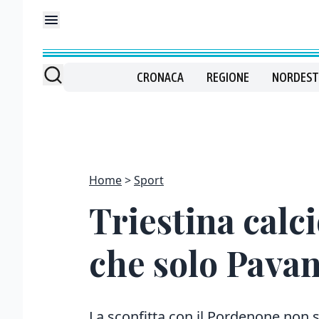
CRONACA
REGIONE
NORDEST
Home
Sport
Triestina calc
che solo Pavan
La sconfitta con il Pordenone non 