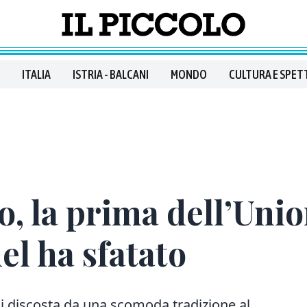
ITALIA
ISTRIA - BALCANI
MONDO
CULTURA E SPET
io, la prima dell’Uni
el ha sfatato
si discosta da una scomoda tradizione al