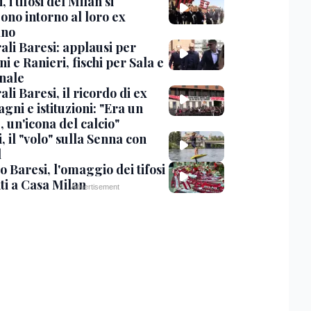
, i tifosi del Milan si
ono intorno al loro ex
ano
ali Baresi: applausi per
i e Ranieri, fischi per Sala e
nale
li Baresi, il ricordo di ex
ni e istituzioni: "Era un
 un'icona del calcio"
, il "volo" sulla Senna con
l
 Baresi, l'omaggio dei tifosi
ti a Casa Milan