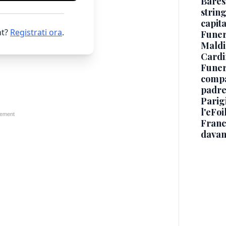
Baresi
string
capit
t?
Registrati ora
.
Funer
Maldin
Cardi
Funera
compag
padre,
Parigi
l'eFoi
Franco
davan