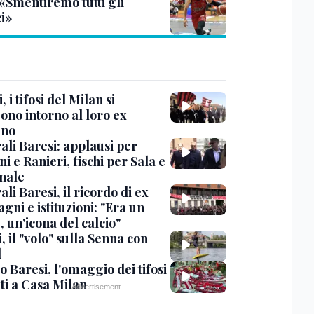
 «Smentiremo tutti gli
ci»
, i tifosi del Milan si
ono intorno al loro ex
ano
ali Baresi: applausi per
i e Ranieri, fischi per Sala e
nale
li Baresi, il ricordo di ex
ni e istituzioni: "Era un
 un'icona del calcio"
, il "volo" sulla Senna con
l
 Baresi, l'omaggio dei tifosi
ti a Casa Milan