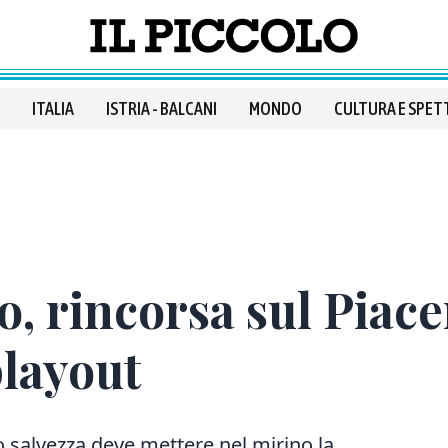
ITALIA
ISTRIA - BALCANI
MONDO
CULTURA E SPET
o, rincorsa sul Piace
playout
o salvezza deve mettere nel mirino
la