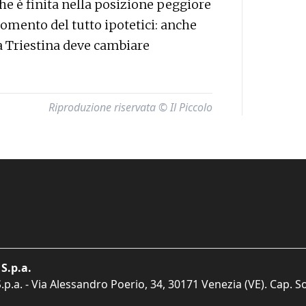
he è finita nella posizione peggiore
omento del tutto ipotetici: anche
la Triestina deve cambiare
Riproduzione riservata © Il Piccolo
S.p.a.
p.a. - Via Alessandro Poerio, 34, 30171 Venezia (VE). Cap. So