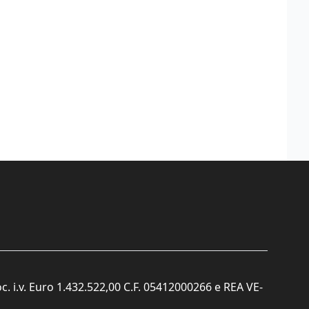
c. i.v. Euro 1.432.522,00 C.F. 05412000266 e REA VE-