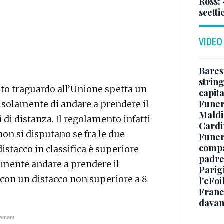
Ross:
scetti
VIDEO
Baresi
string
to traguardo all’Unione spetta un
capit
Funer
 solamente di andare a prendere il
Maldin
 di distanza. Il regolamento infatti
Cardi
 non si disputano se fra le due
Funera
compag
istacco in classifica è superiore
padre,
amente andare a prendere il
Parigi
con un distacco non superiore a 8
l'eFoi
Franco
davan