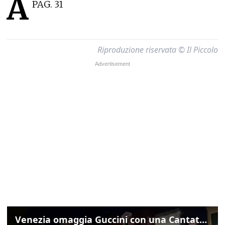
A
PAG. 31
Riproduzione riservata © Il Piccolo
Venezia omaggia Guccini con una Cantata Anarchica in campo Santa Margherita