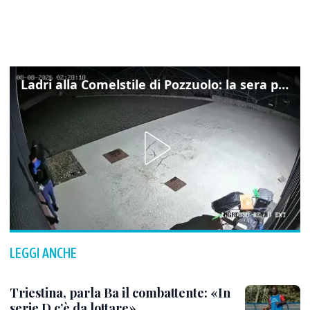
Ladri alla Comelstile di Pozzuolo: la sera prima il tentato furto a Buja, ecco le immagini
LEGGI ANCHE
Triestina, parla Ba il combattente: «In
serie D c’è da lottare»