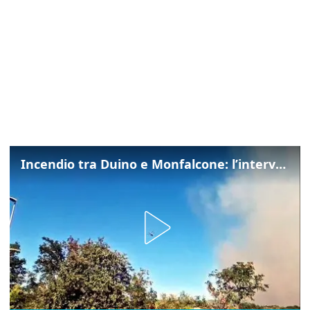
Incendio tra Duino e Monfalcone: l’intervento dei vigili del fuoco