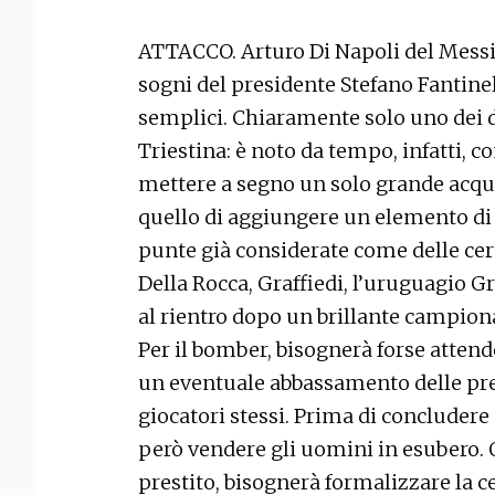
ATTACCO. Arturo Di Napoli del Messin
sogni del presidente Stefano Fantinel,
semplici. Chiaramente solo uno dei 
Triestina: è noto da tempo, infatti, c
mettere a segno un solo grande acquist
quello di aggiungere un elemento di 
punte già considerate come delle cer
Della Rocca, Graffiedi, l’uruguagio G
al rientro dopo un brillante campionat
Per il bomber, bisognerà forse attende
un eventuale abbassamento delle pre
giocatori stessi. Prima di concludere g
però vendere gli uomini in esubero. O
prestito, bisognerà formalizzare la c