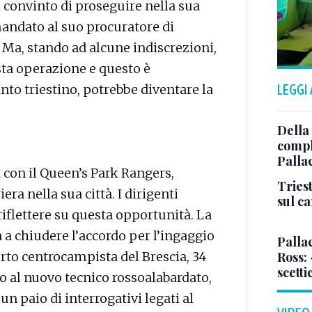
 convinto di proseguire nella sua
mandato al suo procuratore di
o. Ma, stando ad alcune indiscrezioni,
sta operazione e questo è
nto triestino, potrebbe diventare la
LEGGI
Della
comple
Palla
 con il Queen’s Park Rangers,
Triest
ra nella sua città. I dirigenti
sul c
flettere su questa opportunità. La
 a chiudere l’accordo per l’ingaggio
Pallac
perto centrocampista del Brescia, 34
Ross:
scetti
o al nuovo tecnico rossoalabardato,
 paio di interrogativi legati al