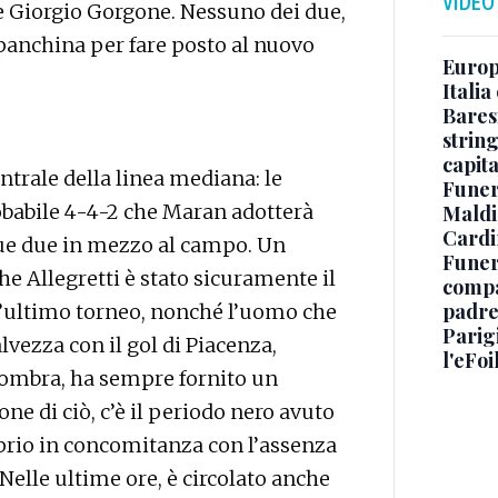
VIDEO
 e Giorgio Gorgone. Nessuno dei due,
n panchina per fare posto al nuovo
Europe
Italia
Baresi
string
capit
centrale della linea mediana: le
Funer
robabile 4-4-2 che Maran adotterà
Maldin
Cardi
ue due in mezzo al campo. Un
Funera
e Allegretti è stato sicuramente il
compag
padre,
ll’ultimo torneo, nonché l’uomo che
Parigi
vezza con il gol di Piacenza,
l'eFoi
’ombra, ha sempre fornito un
e di ciò, c’è il periodo nero avuto
oprio in concomitanza con l’assenza
elle ultime ore, è circolato anche