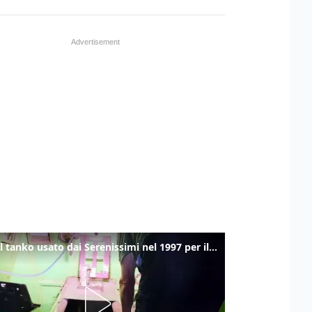
Ecco il tanko usato dai Serenissimi nel 1997 per il blitz a San Marco