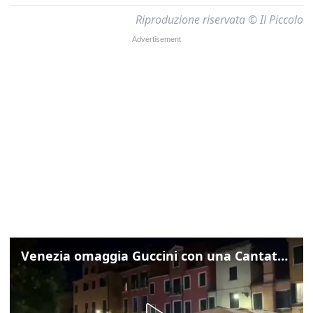
Riproduzione riservata © Il Piccolo
Venezia omaggia Guccini con una Cantata Anarchica in campo Santa Margherita