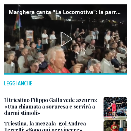
Marghera canta "La Locomotiva": la parrocchia della Cita ricorda Guccini
LEGGI ANCHE
Il triestino Filippo Gallo vede azzurro:
«Una chiamata a sorpresa e servirà a
darmi stimoli»
Triestina, la mezzala-gol Andrea
Ferretti: «Sono qui per vincere»