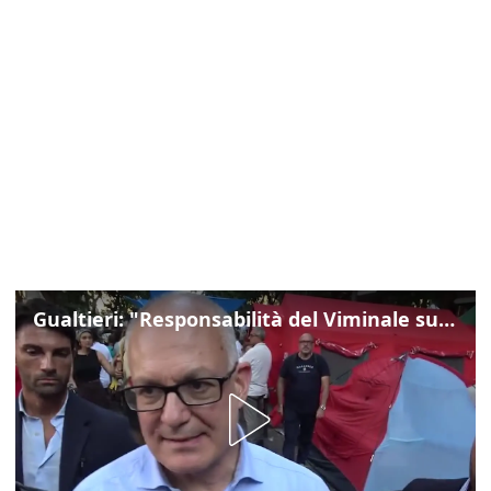
Gualtieri: "Responsabilità del Viminale su Spin Time? La posizione dei partiti è nota"