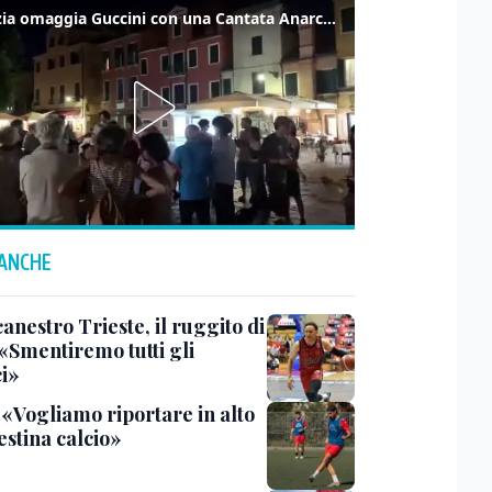
Venezia omaggia Guccini con una Cantata Anarchica in campo Santa Margherita
 ANCHE
anestro Trieste, il ruggito di
 «Smentiremo tutti gli
ci»
 «Vogliamo riportare in alto
estina calcio»