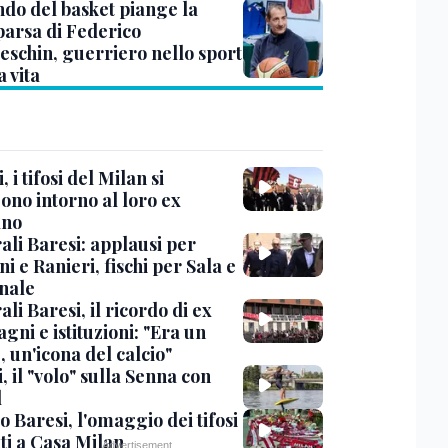
ndo del basket piange la
arsa di Federico
eschin, guerriero nello sport
a vita
, i tifosi del Milan si
ono intorno al loro ex
ano
ali Baresi: applausi per
i e Ranieri, fischi per Sala e
nale
li Baresi, il ricordo di ex
ni e istituzioni: "Era un
 un'icona del calcio"
, il "volo" sulla Senna con
l
 Baresi, l'omaggio dei tifosi
ti a Casa Milan