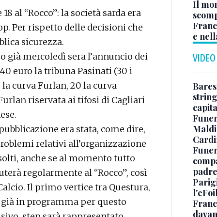
Il mo
 18 al “Rocco”: la società sarda era
scomp
Franc
op. Per rispetto delle decisioni che
e nell
lica sicurezza.
rso già mercoledì sera l’annuncio dei
VIDEO
 40 euro la tribuna Pasinati (30 i
5 la curva Furlan, 20 la curva
Baresi
string
urlan riservata ai tifosi di Cagliari
capit
ese.
Funer
Maldin
 pubblicazione era stata, come dire,
Cardi
oblemi relativi all’organizzazione
Funera
solti, anche se al momento tutto
compag
padre,
puterà regolarmente al “Rocco”, così
Parigi
alcio. Il primo vertice tra Questura,
l'eFoi
 è già in programma per questo
Franco
davan
isivo, step sarà rappresentato