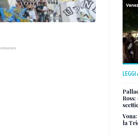
LEGGI
Pallac
Ross:
scetti
Vona:
la Tri