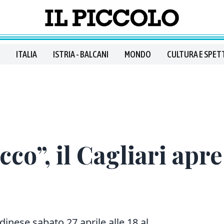
ITALIA
ISTRIA - BALCANI
MONDO
CULTURA E SPET
co”, il Cagliari apr
dinese sabato 27 aprile alle 18 al