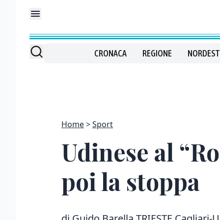
CRONACA
REGIONE
NORDEST
Home
Sport
Udinese al “Roc
poi la stoppa
di Guido Barella TRIESTE Cagliari-U