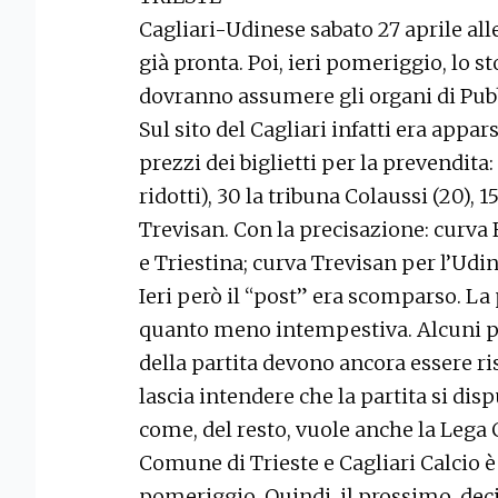
Cagliari-Udinese sabato 27 aprile alle
già pronta. Poi, ieri pomeriggio, lo st
dovranno assumere gli organi di Pubb
Sul sito del Cagliari infatti era appa
prezzi dei biglietti per la prevendita:
ridotti), 30 la tribuna Colaussi (20), 1
Trevisan. Con la precisazione: curva F
e Triestina; curva Trevisan per l’Udin
Ieri però il “post” era scomparso. La
quanto meno intempestiva. Alcuni pr
della partita devono ancora essere ri
lascia intendere che la partita si dis
come, del resto, vuole anche la Lega C
Comune di Trieste e Cagliari Calcio
pomeriggio. Quindi, il prossimo, dec