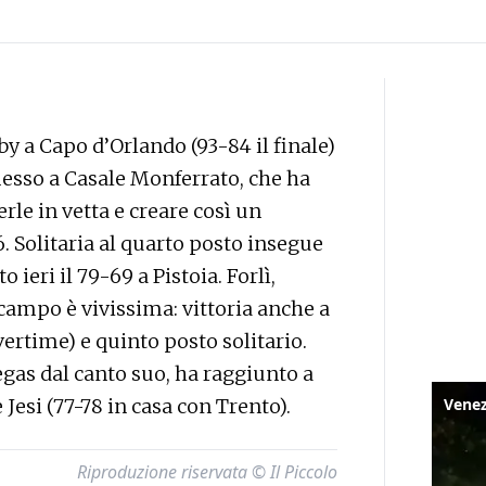
by a Capo d’Orlando (93-84 il finale)
messo a Casale Monferrato, che ha
rle in vetta e creare così un
. Solitaria al quarto posto insegue
 ieri il 79-69 a Pistoia. Forlì,
 campo è vivissima: vittoria anche a
vertime) e quinto posto solitario.
egas dal canto suo, ha raggiunto a
 Jesi (77-78 in casa con Trento).
Riproduzione riservata © Il Piccolo