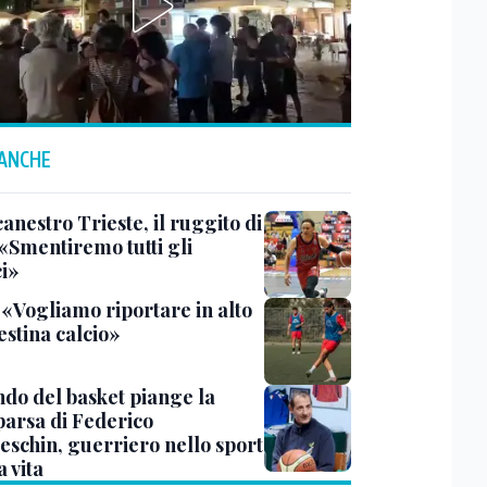
 ANCHE
anestro Trieste, il ruggito di
 «Smentiremo tutti gli
ci»
 «Vogliamo riportare in alto
estina calcio»
ndo del basket piange la
arsa di Federico
eschin, guerriero nello sport
a vita