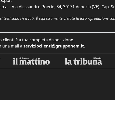
S.p.a.
p.a. - Via Alessandro Poerio, 34, 30171 Venezia (VE). Cap. So
dei testi sono riservati. È espressamente vietata la loro riproduzione co
o clienti è a tua completa disposizione.
 una mail a
servizioclienti@grupponem.it
.
iva sulla raccolta
Le tue preferenze relative alla priva