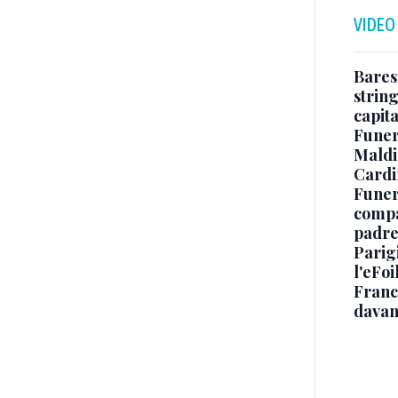
VIDEO
Baresi
string
capit
Funer
Maldin
Cardi
Funera
compag
padre,
Parigi
l'eFoi
Franco
davan