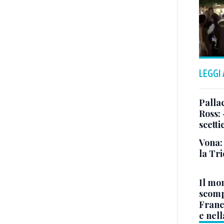
LEGGI
Pallac
Ross:
scetti
Vona:
la Tri
Il mo
scomp
Franc
e nell