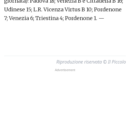
giornata): Padova 18; Venezia B e Cittadella B 16;
Udinese 15; L.R. Vicenza Virtus B 10; Pordenone
7; Venezia 6; Triestina 4; Pordenone 1. —
Riproduzione riservata © Il Piccolo