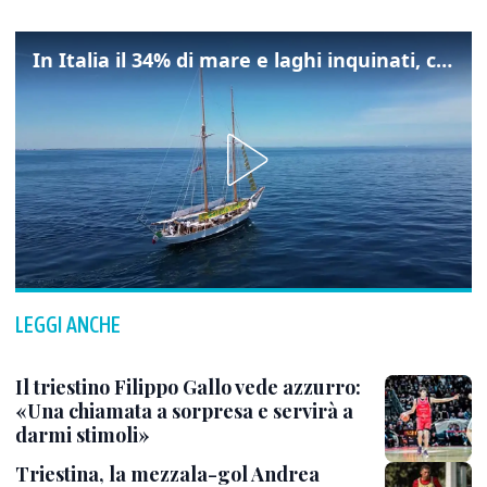
In Italia il 34% di mare e laghi inquinati, colpa della maladepurazione
LEGGI ANCHE
Il triestino Filippo Gallo vede azzurro:
«Una chiamata a sorpresa e servirà a
darmi stimoli»
Triestina, la mezzala-gol Andrea