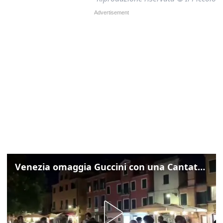
Venezia omaggia Guccini con una Cantata Anarchica in campo Santa Margherita