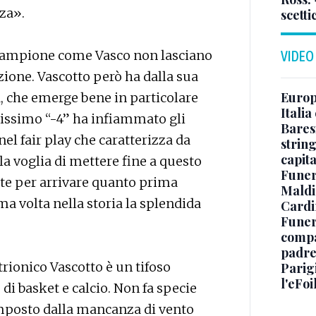
nza».
scetti
n campione come Vasco non lasciano
VIDEO
zione. Vascotto però ha dalla sua
Europe
a, che emerge bene in particolare
Italia
cissimo “-4” ha infiammato gli
Baresi
nel fair play che caratterizza da
string
capit
a voglia di mettere fine a questo
Funer
itte per arrivare quanto prima
Maldin
ima volta nella storia la splendida
Cardi
Funera
compag
padre,
strionico Vascotto è un tifoso
Parigi
l'eFoi
di basket e calcio. Non fa specie
imposto dalla mancanza di vento