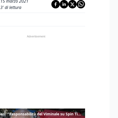
15 marzo 2021
3
' di lettura
Gualtieri: "Responsabilità del Viminale su Spin Time? La posizione dei partiti è nota"