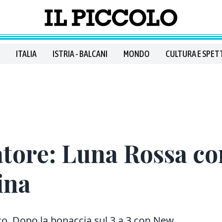
ITALIA
ISTRIA - BALCANI
MONDO
CULTURA E SPET
tore: Luna Rossa con
ina
. Dopo la bonaccia sul 3 a 3 con New