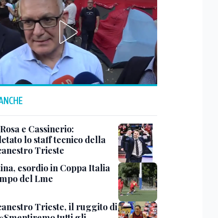
 ANCHE
 Rosa e Cassinerio:
tato lo staff tecnico della
canestro Trieste
ina, esordio in Coppa Italia
ampo del Lme
anestro Trieste, il ruggito di
 «Smentiremo tutti gli