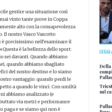
ile gestire una situazione così
 mai vinto tante prove in Coppa
samente alto con la consapevolezza
to. Il nostro Vasco Vascotto
ni è precisissimo nell’esaminare il
«Questa è la bellezza dello sport:
LEGGI
rio sei davanti. Quando abbiamo
wi, quando abbiamo sbagliato
Della
fici del nostro destino e lo siamo
comple
Palla
nostro vantaggio: quando perdi le
Triest
etto a quando le vinci. Con umiltà
sul c
rni abbiamo analizzato (e
buttato via metri e performance
Pallac
ro paga e se siamo qui non è
Ross: