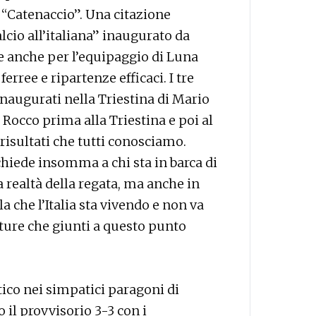
“Catenaccio”. Una citazione
alcio all’italiana” inaugurato da
le anche per l’equipaggio di Luna
erree e ripartenze efficaci. I tre
 inaugurati nella Triestina di Mario
a Rocco prima alla Triestina e poi al
 risultati che tutti conosciamo.
iede insomma a chi sta in barca di
 realtà della regata, ma anche in
a che l’Italia sta vivendo e non va
ature che giunti a questo punto
stico nei simpatici paragoni di
il provvisorio 3-3 con i