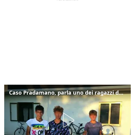
Caso Pradamano, parla uno dei ragazzi denunciati per la limonata: "Volevo anche aiutare i miei"