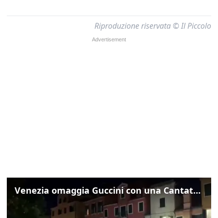
Riproduzione riservata © Il Piccolo
Venezia omaggia Guccini con una Cantata Anarchica in campo Santa Margherita