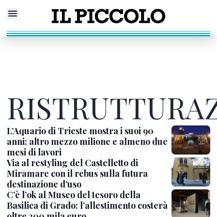
RISTRUTTURAZ
L’Aquario di Trieste mostra i suoi 90
anni: altro mezzo milione e almeno due
mesi di lavori
Via al restyling del Castelletto di
Miramare con il rebus sulla futura
destinazione d’uso
C’è l’ok al Museo del tesoro della
Basilica di Grado: l’allestimento costerà
oltre 300 mila euro