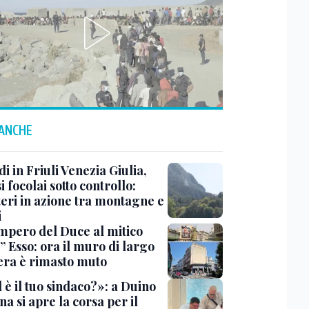
 ANCHE
i in Friuli Venezia Giulia,
i focolai sotto controllo:
teri in azione tra montagne e
i
impero del Duce al mitico
” Esso: ora il muro di largo
era è rimasto muto
 è il tuo sindaco?»: a Duino
na si apre la corsa per il