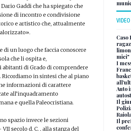
munic
r Dario Gaddi che ha spiegato che
one di incontro e condivisione
VIDEO
orico e artistico che, attualmente
valorizzato».
Caso 
ragaz
ne di un luogo che faccia conoscere
limona
miei"
sola che li ospita e,
I mes
abitanti di Grado di comprendere
Franc
basket
. Ricordiamo in sintesi che al piano
all’ul
ne informazioni di carattere
Auto 
icate all’inquadramento
autos
Il gi
omana e quella Paleocristiana.
Polizi
Raiola
nno spazio invece le sezioni
Il pre
confe
II secolo d. C. , alla stanza del