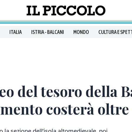
ITALIA
ISTRIA - BALCANI
MONDO
CULTURA E SPET
eo del tesoro della B
timento costerà oltr
o la sezione dell’isola altomedievale, poi