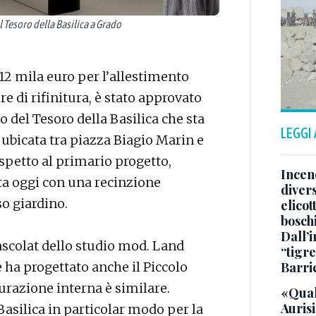
Tesoro della Basilica a Grado
12 mila euro per l’allestimento
 di rifinitura, è stato approvato
o del Tesoro della Basilica che sta
LEGGI
 ubicata tra piazza Biagio Marin e
spetto al primario progetto,
Incend
nta oggi con una recinzione
divers
so giardino.
elicot
bosch
Dall’
ascolat dello studio mod. Land
“tigre
Barri
he ha progettato anche il Piccolo
urazione interna è similare.
«Qual
Aurisi
asilica in particolar modo per la