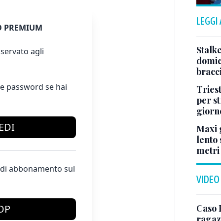
LEGGI
 PREMIUM
Stalke
servato agli
domici
bracci
e password se hai
Tries
per s
giorn
EDI
Maxi g
lento 
metri
te di abbonamento sul
VIDEO
Caso 
OP
ragaz