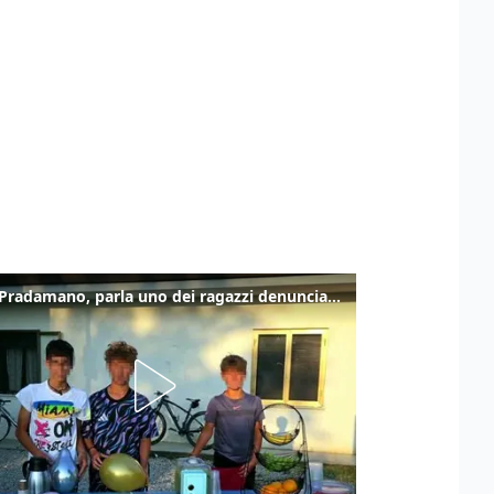
Caso Pradamano, parla uno dei ragazzi denunciati per la limonata: "Volevo anche aiutare i miei"