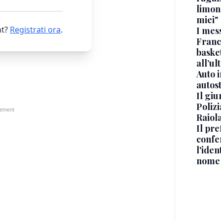
limona
miei"
t?
Registrati ora
.
I mes
Franc
basket
all’ul
Auto 
autos
Il gi
Polizi
Raiola
Il pre
confe
l'iden
nome