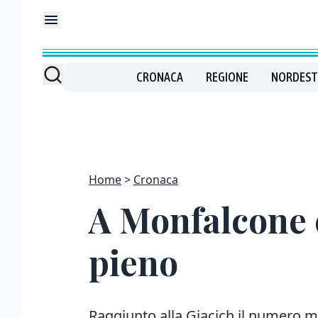
CRONACA
REGIONE
NORDEST
Home
Cronaca
A Monfalcone 
pieno
Raggiunto alla Giacich il numero min