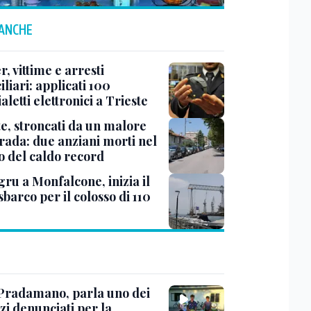
 ANCHE
r, vittime e arresti
liari: applicati 100
aletti elettronici a Trieste
te, stroncati da un malore
trada: due anziani morti nel
o del caldo record
ru a Monfalcone, inizia il
sbarco per il colosso di 110
Pradamano, parla uno dei
zi denunciati per la