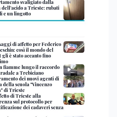
tamento svaligiato dalla
dell’acido a Trieste: rubati
li e un lingotto
saggi di affetto per Federico
eschin: così il mondo del
 gli è stato accanto fino
timo
in fiamme lungo il raccordo
tradale a Trebiciano
uramento dei nuovi agenti di
a della scuola "Vincenzo
" di Trieste
fetto di Trieste alla
renza sul protocollo per
tificazione dei cadaveri senza