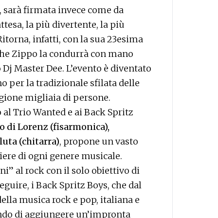
ì, sarà firmata invece come da
tesa, la più divertente, la più
Ritorna, infatti, con la sua 23esima
che Zippo la condurrà con mano
o Dj Master Dee. L’evento è diventato
 per la tradizionale sfilata delle
gione migliaia di persone.
o al Trio Wanted e ai Back Spritz
o di Lorenz (fisarmonica),
uta (chitarra)
, propone un vasto
niere di ogni genere musicale.
i” al rock con il solo obiettivo di
 seguire, i Back Spritz Boys, che dal
ella musica rock e pop, italiana e
ando di aggiungere un’impronta