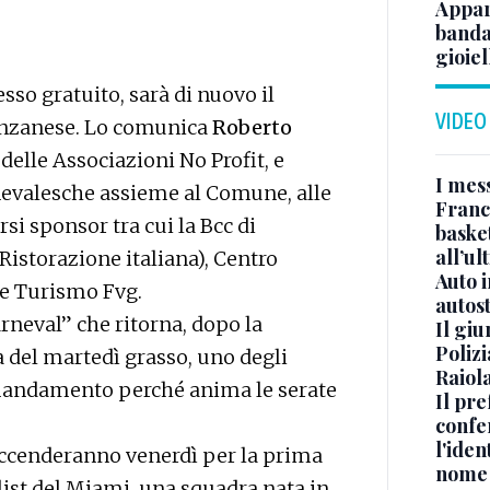
Appar
banda 
gioiel
esso gratuito, sarà di nuovo il
VIDEO
ranzanese. Lo comunica
Roberto
delle Associazioni No Profit, e
I mes
evalesche assieme al Comune, alle
Franc
rsi sponsor tra cui la Bcc di
basket
all’ul
Ristorazione italiana), Centro
Auto 
 e Turismo Fvg.
autos
rneval” che ritorna, dopo la
Il gi
Polizi
a del martedì grasso, uno degli
Raiola
 mandamento perché anima le serate
Il pre
confe
l'iden
 accenderanno venerdì per la prima
nome
alist del Miami, una squadra nata in