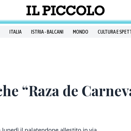
ITALIA
ISTRIA - BALCANI
MONDO
CULTURA E SPET
he “Raza de Carneva
unedì il palatendone allestito in via