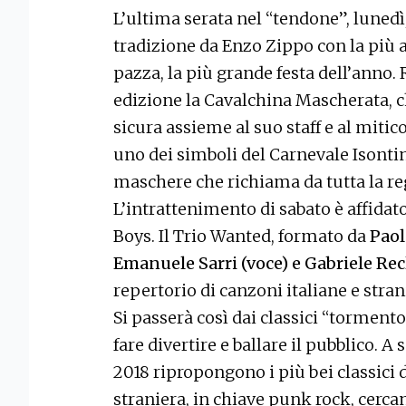
L’ultima serata nel “tendone”, luned
tradizione da Enzo Zippo con la più at
pazza, la più grande festa dell’anno. 
edizione la Cavalchina Mascherata, 
sicura assieme al suo staff e al mitic
uno dei simboli del Carnevale Isontino
maschere che richiama da tutta la re
L’intrattenimento di sabato è affidat
Boys. Il Trio Wanted, formato da
Paol
Emanuele Sarri (voce) e Gabriele Recl
repertorio di canzoni italiane e stra
Si passerà così dai classici “tormenton
fare divertire e ballare il pubblico. A
2018 ripropongono i più bei classici d
straniera, in chiave punk rock, cerc