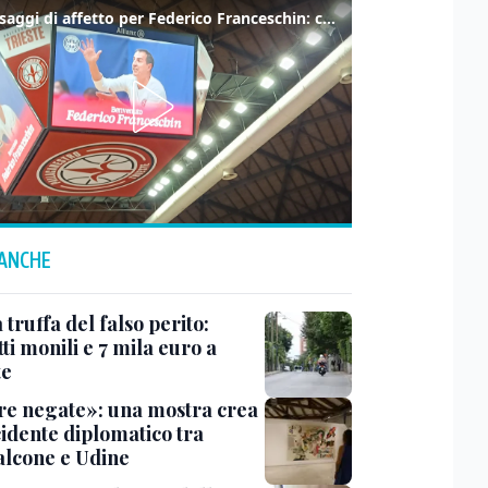
I messaggi di affetto per Federico Franceschin: così il mondo del basket gli è stato accanto fino all’ultimo
 ANCHE
truffa del falso perito:
tti monili e 7 mila euro a
te
e negate»: una mostra crea
cidente diplomatico tra
lcone e Udine