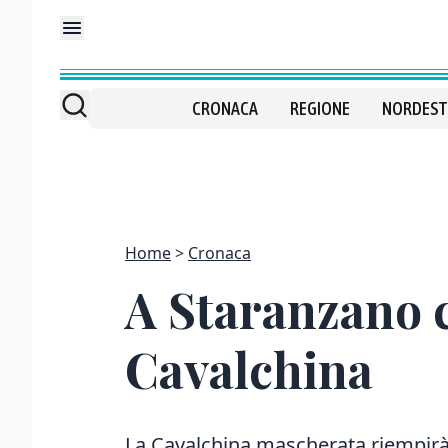
CRONACA
REGIONE
NORDEST
Home
Cronaca
A Staranzano c
Cavalchina
La Cavalchina mascherata riempirà l