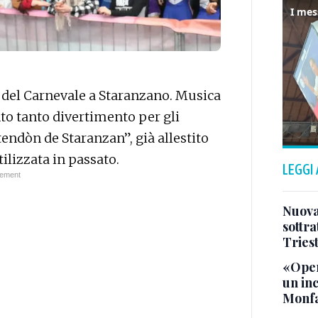
a del Carnevale a Staranzano. Musica
anto tanto divertimento per gli
tendòn de Staranzan”, già allestito
tilizzata in passato.
LEGGI
Nuova 
sottra
Tries
«Oper
un in
Monfa