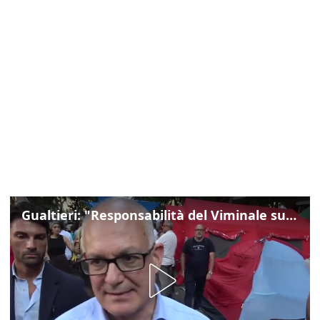
Gualtieri: "Responsabilità del Viminale su Spin Time? La posizione dei partiti è nota"