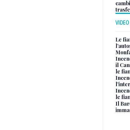
cambi
trasf
VIDEO
Le fi
l’auto
Monfa
Incen
il Ca
le fi
Incen
l’inte
Incen
le fi
Il Bar
immag