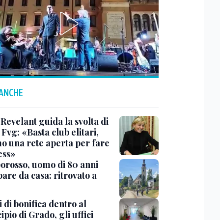
 ANCHE
Revelant guida la svolta di
Fvg: «Basta club elitari,
o una rete aperta per fare
ess»
rosso, uomo di 80 anni
are da casa: ritrovato a
 di bonifica dentro al
pio di Grado, gli uffici