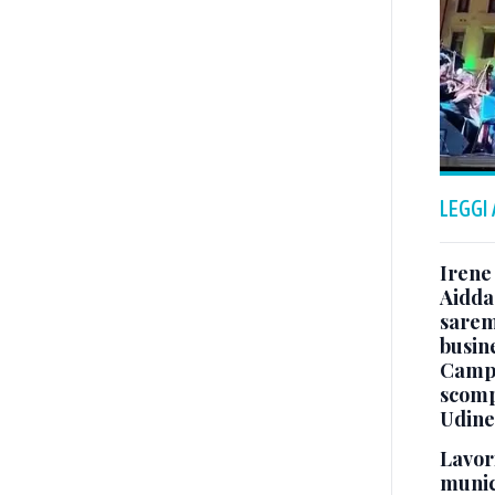
LEGGI
Irene 
Aidda 
sarem
busin
Campo
scomp
Udine
Lavori
munici