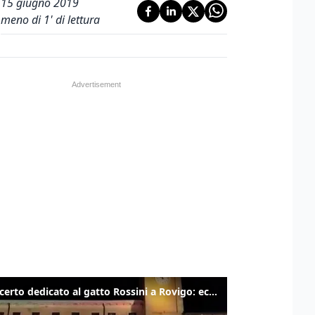
15 giugno 2019
meno di 1' di lettura
Il concerto dedicato al gatto Rossini a Rovigo: ecco un estratto