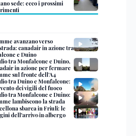
ano sede: ecco i prossimi
erimenti
amme avanzano verso
strada: canadair in azione tra
lcone e Duino
dio tra Monfalcone e Duino,
nadair in azione per fermare
amme sul fronte dell’A4
dio tra Duino e Monfalcone:
rvento dei vigili del fuoco
dio tra Monfalcone e Duino:
amme lambiscono la strada
cellona sbarca in Friuli: le
ini dell'arrivo in albergo