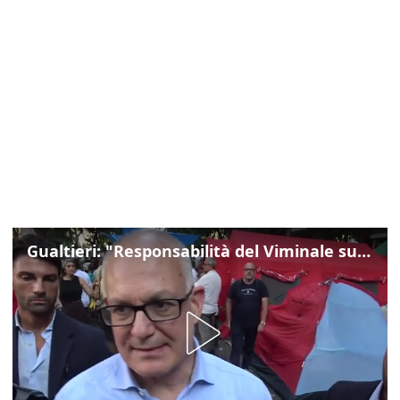
Gualtieri: "Responsabilità del Viminale su Spin Time? La posizione dei partiti è nota"