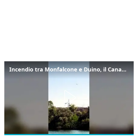
Incendio tra Monfalcone e Duino, il Canadair in azione per fermare le fiamme sul fronte dell’A4