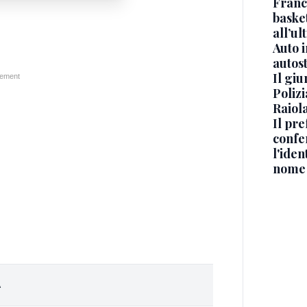
Franc
basket
all’ul
Auto 
autos
Il gi
Polizi
Raiola
Il pre
confe
l'iden
nome
A