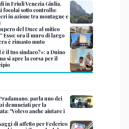
i in Friuli Venezia Giulia,
i focolai sotto controllo:
teri in azione tra montagne e
i
impero del Duce al mitico
” Esso: ora il muro di largo
era è rimasto muto
 è il tuo sindaco?»: a Duino
na si apre la corsa per il
ipio
Pradamano, parla uno dei
zi denunciati per la
ta: "Volevo anche aiutare i
saggi di affetto per Federico