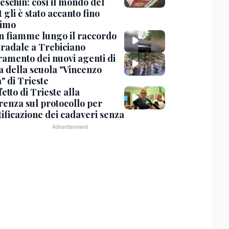
eschin: così il mondo del
 gli è stato accanto fino
timo
in fiamme lungo il raccordo
tradale a Trebiciano
uramento dei nuovi agenti di
a della scuola "Vincenzo
" di Trieste
fetto di Trieste alla
renza sul protocollo per
tificazione dei cadaveri senza