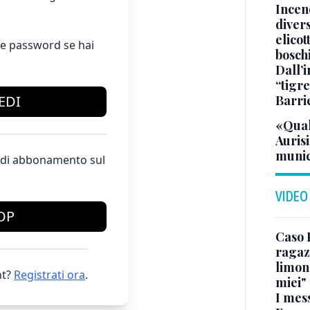
Incend
divers
elicot
e password se hai
bosch
Dall’
“tigre
EDI
Barri
«Qual
Aurisi
munic
te di abbonamento sul
VIDEO
OP
Caso 
ragaz
limona
t?
Registrati ora
.
miei"
I mes