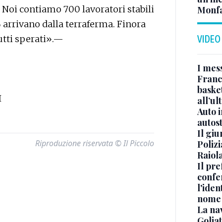
 Noi contiamo 700 lavoratori stabili
Monfa
% arrivano dalla terraferma. Finora
rutti sperati».—
VIDEO
I mes
Franc
basket
I
all’ul
Auto 
autos
Il gi
Riproduzione riservata © Il Piccolo
Polizi
Raiola
Il pre
confe
l'iden
nome
La na
Golia