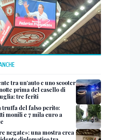
 ANCHE
ente tra un’auto e uno scooter
notte prima del casello di
glia: tre feriti
truffa del falso perito:
tti monili e 7 mila euro a
te
e negate»: una mostra crea
cidente diplomatico tra