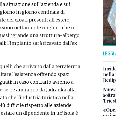
la situazione sull’azienda e sui
giorno in giorno centinaia di
le dei croati presenti all'estero,
go sono nettamente migliori che in
 Lussingrande una struttura-albergo
li: l’impianto sarà ricavato dall'ex
LEGGI
 quelli che arrivano dalla terraferma
Incid
itare l'esistenza offrendo spazi
nella 
Redipu
eguati: in caso contrario avremo a
Nuova 
he se ne andranno da Jadranka alla
sottra
to che l'industria turistica nella
Tries
ù difficile rispetto alle aziende
«Oper
 restare un dipendente in un’isola è
un in