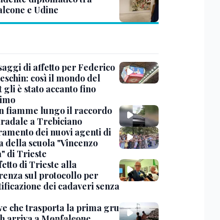
lcone e Udine
saggi di affetto per Federico
eschin: così il mondo del
 gli è stato accanto fino
timo
in fiamme lungo il raccordo
tradale a Trebiciano
uramento dei nuovi agenti di
a della scuola "Vincenzo
" di Trieste
fetto di Trieste alla
renza sul protocollo per
tificazione dei cadaveri senza
ve che trasporta la prima gru
th arriva a Monfalcone