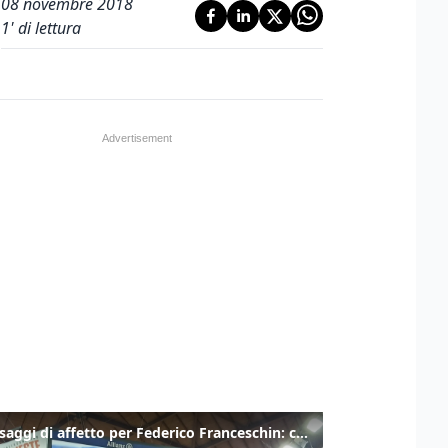
08 novembre 2018
1
' di lettura
I messaggi di affetto per Federico Franceschin: così il mondo del basket gli è stato accanto fino all’ultimo