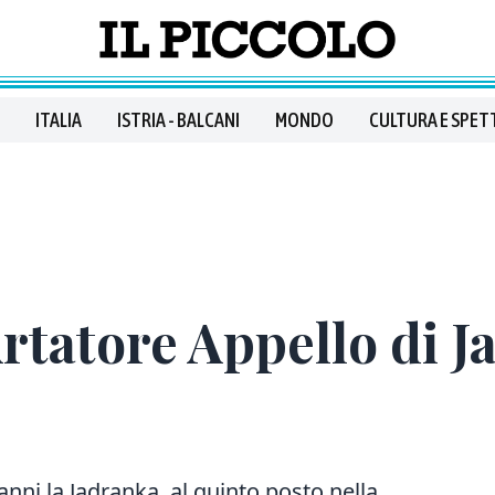
ITALIA
ISTRIA - BALCANI
MONDO
CULTURA E SPET
rtatore Appello di 
nni la Jadranka, al quinto posto nella