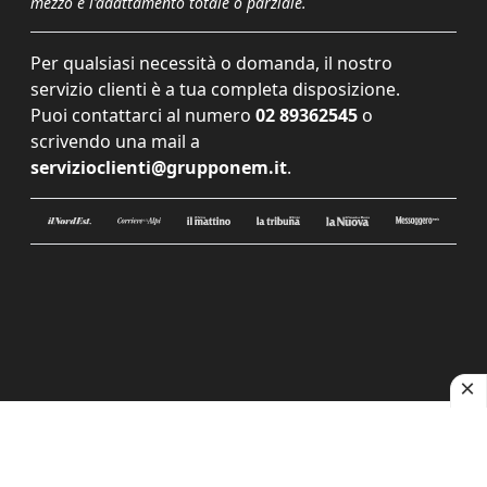
mezzo e l'adattamento totale o parziale.
Per qualsiasi necessità o domanda, il nostro
servizio clienti è a tua completa disposizione.
Puoi contattarci al numero
02 89362545
o
scrivendo una mail a
servizioclienti@grupponem.it
.
Le tue preferenze relative alla privacy
Informativa sulla raccolta