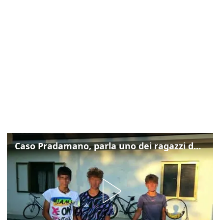
Caso Pradamano, parla uno dei ragazzi denunciati per la limonata: "Volevo anche aiutare i miei"