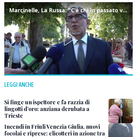
Marcinelle, La Russa: "C'è chi in passato voltava le spalle a Marcinelle"
LEGGI ANCHE
Si finge un ispettore e fa razzia di
lingotti d’oro: anziana derubata a
Trieste
Incendi in Friuli Venezia Giulia, nuovi
focolai e riprese: elicotteri in azione tra