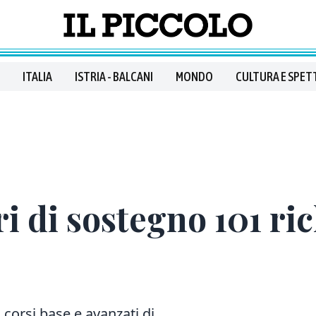
ITALIA
ISTRIA - BALCANI
MONDO
CULTURA E SPET
 di sostegno 101 ric
 corsi base e avanzati di