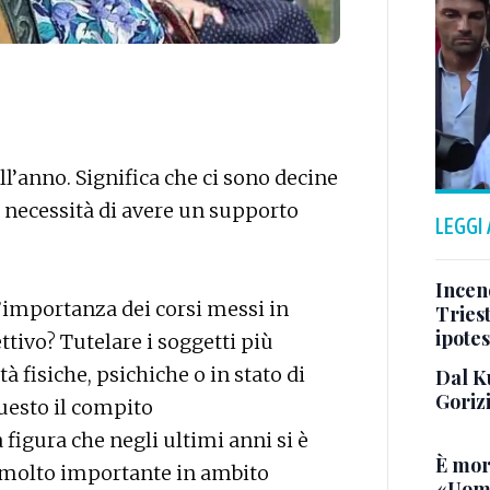
l’anno. Significa che ci sono decine
o necessità di avere un supporto
LEGGI
Incend
’importanza dei corsi messi in
Triest
ipotes
ettivo? Tutelare i soggetti più
tà fisiche, psichiche o in stato di
Dal K
Goriz
uesto il compito
figura che negli ultimi anni si è
È mor
 molto importante in ambito
«Uomo