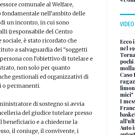
sessore comunale al Welfare,
 fondamentale nell’ambito delle
di un incontro, in cui sono
VIDEO
lli (responsabile del Centro
sociale, è stato ricordato che
Ecco i
nel 19
ituto a salvaguardia dei “soggetti
Torna
persona con l’obiettivo di tutelare e
pochi 
strato, non solo per quanto
molla
Caso 
che gestionali ed organizzativi di
ragaz
i o permanenti.
limona
miei"
I mes
inistratore di sostegno si avvia
Franc
celleria del giudice tutelare presso
basket
all’ul
l beneficiario e a chiederne la
Auto 
so, il coniuge, il convivente, i
autos