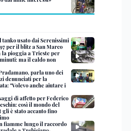
l tanko usato dai Serenissimi
97 per il blitz a San Marco
 la pioggia a Trieste per
minuti: ma il caldo non
Pradamano, parla uno dei
zi denunciati per la
ta: "Volevo anche aiutare i
saggi di affetto per Federico
eschin: così il mondo del
 gli è stato accanto fino
timo
in fiamme lungo il raccordo
tradale a Trebiciano