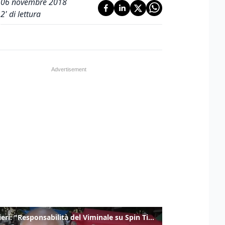
06 novembre 2018
2
' di lettura
Gualtieri: "Responsabilità del Viminale su Spin Time? La posizione dei partiti è nota"