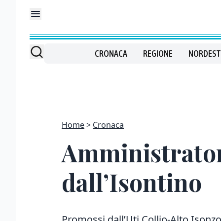
CRONACA
REGIONE
NORDEST
Home
Cronaca
Amministratori
dall’Isontino
Promossi dall’Uti Collio-Alto Isonzo