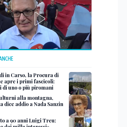
 ANCHE
i in Carso, la Procura di
e apre i primi fascicoli:
i di uno o più piromani
ulturni alla montagna,
ia dice addio a Nada Sanzin
to a 90 anni Luigi Treu:
 dai mille interessi»