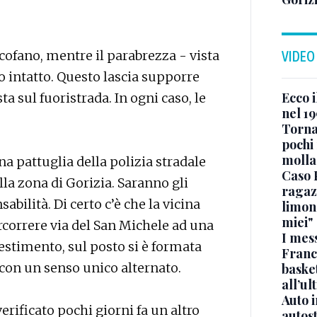
ofano, mentre il parabrezza - vista
VIDEO
to intatto. Questo lascia supporre
Ecco i
ta sul fuoristrada. In ogni caso, le
nel 19
Torna
pochi 
molla
una pattuglia della polizia stradale
Caso 
lla zona di Gorizia. Saranno gli
ragaz
sabilità. Di certo c’è che la vicina
limona
miei"
correre via del San Michele ad una
I mes
estimento, sul posto si è formata
Franc
o con un senso unico alternato.
basket
all’ul
Auto 
verificato pochi giorni fa un altro
autos