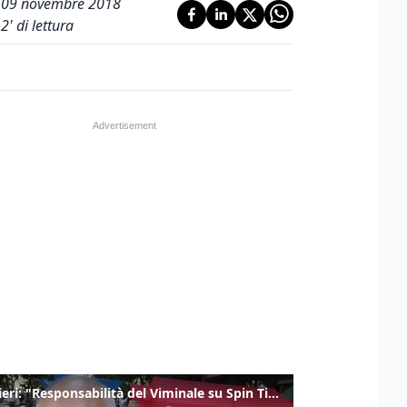
09 novembre 2018
2
' di lettura
Gualtieri: "Responsabilità del Viminale su Spin Time? La posizione dei partiti è nota"