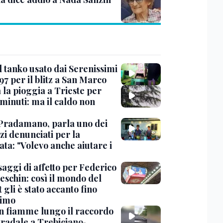
l tanko usato dai Serenissimi
97 per il blitz a San Marco
 la pioggia a Trieste per
minuti: ma il caldo non
Pradamano, parla uno dei
zi denunciati per la
ta: "Volevo anche aiutare i
saggi di affetto per Federico
eschin: così il mondo del
 gli è stato accanto fino
timo
in fiamme lungo il raccordo
tradale a Trebiciano