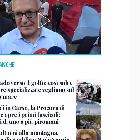
 ANCHE
do verso il golfo: così sub e
re specializzate vegliano sul
o mare
i in Carso, la Procura di
e apre i primi fascicoli:
i di uno o più piromani
ulturni alla montagna,
ia dice addio a Nada Sanzin