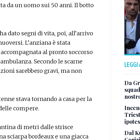
 da un uomo sui 50 anni. Il botto
dato segni di vita, poi, all’arrivo
muoversi. L’anziana è stata
re accompagnata al pronto soccorso
n’ambulanza. Secondo le scarne
LEGGI
dizioni sarebbero gravi, ma non
Da Gra
squad
nostr
tenne stava tornando a casa per la
Incend
 delle compere.
Triest
ipotes
ntina di metri dalle strisce
Dal K
una sciarpa bordeaux e una giacca
Goriz