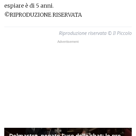
espiare è di 5 anni.
©RIPRODUZIONE RISERVATA
Riproduzione riservata © Il Piccolo
Delmastro, negato l'uso delle chat: le proteste di Avs e M5s