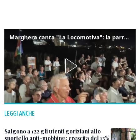
Marghera canta "La Locomotiva": la parrocchia della Cita ricorda Guccini
LEGGI ANCHE
Salgono a 122 gli utenti goriziani allo
sportello anti-mobbing: crescita del 13%