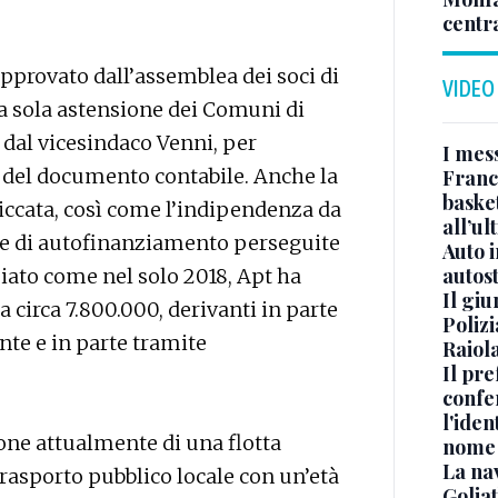
centr
approvato dall’assemblea dei soci di
VIDEO
a sola astensione dei Comuni di
dal vicesindaco Venni, per
I mes
 del documento contabile. Anche la
Franc
basket
piccata, così come l’indipendenza da
all’ul
iche di autofinanziamento perseguite
Auto 
autos
iato come nel solo 2018, Apt ha
Il gi
 circa 7.800.000, derivanti in parte
Polizi
nte e in parte tramite
Raiola
Il pre
confe
l'iden
pone attualmente di una flotta
nome
La na
rasporto pubblico locale con un’età
Golia