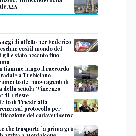
ale A2A
saggi di affetto per Federico
eschin: così il mondo del
 gli è stato accanto fino
timo
in fiamme lungo il raccordo
tradale a Trebiciano
uramento dei nuovi agenti di
a della scuola "Vincenzo
" di Trieste
fetto di Trieste alla
renza sul protocollo per
tificazione dei cadaveri senza
ve che trasporta la prima gru
th arriva a Monfalcone