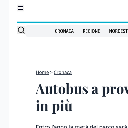
CRONACA
REGIONE
NORDEST
Home
Cronaca
Autobus a prov
in più
Entro l’anno la metà del parco sar