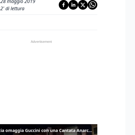
28 maggio 2019
2
' di lettura
Venezia omaggia Guccini con una Cantata Anarchica in campo Santa Margherita