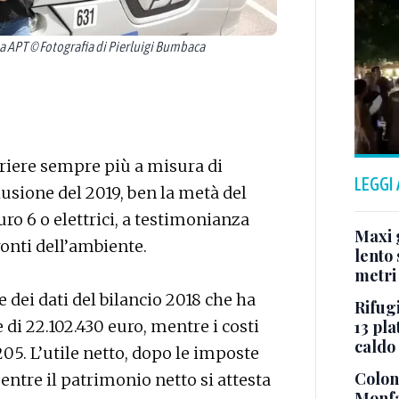
 APT © Fotografia di Pierluigi Bumbaca
rriere sempre più a misura di
LEGGI
usione del 2019, ben la metà del
ro 6 o elettrici, a testimonianza
Maxi g
ronti dell’ambiente.
lento 
metri
e dei dati del bilancio 2018 che ha
Rifugi
13 pla
 di 22.102.430 euro, mentre i costi
caldo
205. L’utile netto, dopo le imposte
Colonn
mentre il patrimonio netto si attesta
Monfa